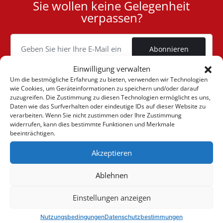
Sie wollen keine Gelegenheit
User
verpassen?
ID
Cookie
Abonnieren
Einwilligung verwalten
Um die bestmögliche Erfahrung zu bieten, verwenden wir Technologien
wie Cookies, um Geräteinformationen zu speichern und/oder darauf
zuzugreifen. Die Zustimmung zu diesen Technologien ermöglicht es uns,
(+30) 6947901533
Daten wie das Surfverhalten oder eindeutige IDs auf dieser Website zu
verarbeiten. Wenn Sie nicht zustimmen oder Ihre Zustimmung
widerrufen, kann dies bestimmte Funktionen und Merkmale
beeinträchtigen.
(+30) 2105542813
Akzeptieren
ÜBER UNS
Ablehnen
Firma
ONLINE-VERKÄUFE
Einstellungen anzeigen
Allgemeine Geschäftsbedingungen
Mein Konto
KUNDENBETREUUNG
Sehen Sie unsere Nachrichten
Nutzungsbedingungen
Datenschutzbestimmungen