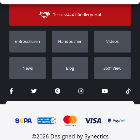
Zahlungsarten
Sitemap
Kontakt
Versandarten
Tessera4x4 Händlerportal
Kundendienst
Garantie
Bestellung verfolgen
Garantie Registrierung
e-Broschüren
Handbücher
Videos
Händler
Νews
Blog
360º View
©2026 Designed by
Synectics