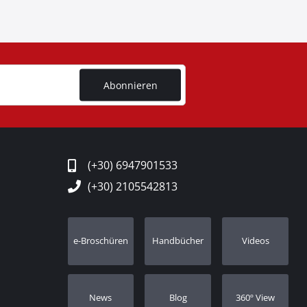
Abonnieren
(+30) 6947901533
(+30) 2105542813
e-Broschüren
Handbücher
Videos
Νews
Blog
360º View