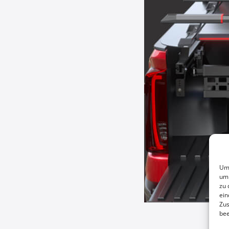
Um 
um 
zu 
ein
Zus
bee