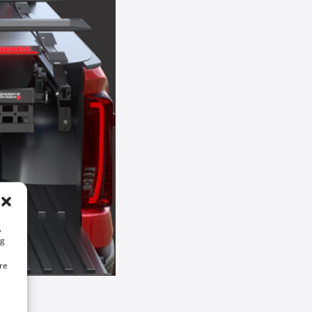
,
ng
re