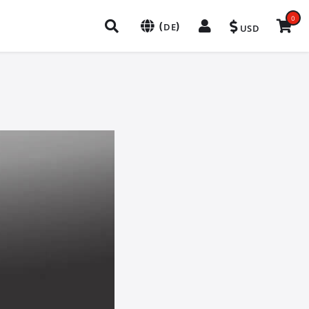
0
(
)
DE
USD