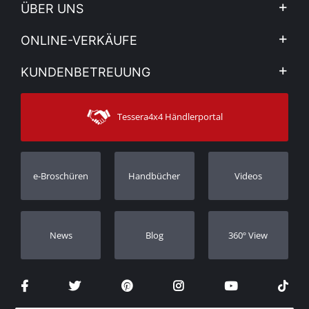
ÜBER UNS
Firma
ONLINE-VERKÄUFE
Allgemeine Geschäftsbedingungen
Mein Konto
KUNDENBETREUUNG
Sehen Sie unsere Nachrichten
Zahlungsarten
Sitemap
Kontakt
Versandarten
Tessera4x4 Händlerportal
Kundendienst
Garantie
Bestellung verfolgen
Garantie Registrierung
e-Broschüren
Handbücher
Videos
Händler
Νews
Blog
360º View