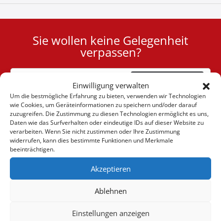
Sie wollen keine Gelegenheit
User
verpassen?
ID
Cookie
Abonnieren
Einwilligung verwalten
Um die bestmögliche Erfahrung zu bieten, verwenden wir Technologien
wie Cookies, um Geräteinformationen zu speichern und/oder darauf
zuzugreifen. Die Zustimmung zu diesen Technologien ermöglicht es uns,
Daten wie das Surfverhalten oder eindeutige IDs auf dieser Website zu
verarbeiten. Wenn Sie nicht zustimmen oder Ihre Zustimmung
(+30) 6947901533
widerrufen, kann dies bestimmte Funktionen und Merkmale
beeinträchtigen.
Akzeptieren
(+30) 2105542813
Ablehnen
ÜBER UNS
Einstellungen anzeigen
Firma