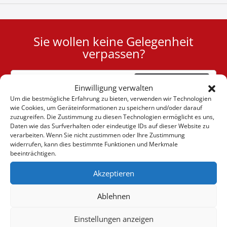
Sie wollen keine Gelegenheit
User
verpassen?
ID
Cookie
Abonnieren
Einwilligung verwalten
Um die bestmögliche Erfahrung zu bieten, verwenden wir Technologien
wie Cookies, um Geräteinformationen zu speichern und/oder darauf
zuzugreifen. Die Zustimmung zu diesen Technologien ermöglicht es uns,
Daten wie das Surfverhalten oder eindeutige IDs auf dieser Website zu
verarbeiten. Wenn Sie nicht zustimmen oder Ihre Zustimmung
(+30) 6947901533
widerrufen, kann dies bestimmte Funktionen und Merkmale
beeinträchtigen.
Akzeptieren
(+30) 2105542813
Ablehnen
ÜBER UNS
Einstellungen anzeigen
Firma