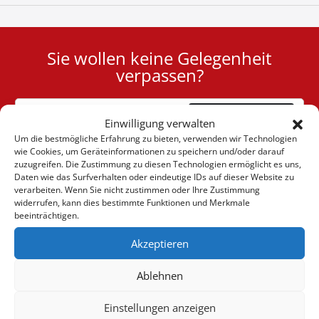
Sie wollen keine Gelegenheit
User
verpassen?
ID
Cookie
Abonnieren
Einwilligung verwalten
Um die bestmögliche Erfahrung zu bieten, verwenden wir Technologien
wie Cookies, um Geräteinformationen zu speichern und/oder darauf
zuzugreifen. Die Zustimmung zu diesen Technologien ermöglicht es uns,
Daten wie das Surfverhalten oder eindeutige IDs auf dieser Website zu
verarbeiten. Wenn Sie nicht zustimmen oder Ihre Zustimmung
(+30) 6947901533
widerrufen, kann dies bestimmte Funktionen und Merkmale
beeinträchtigen.
Akzeptieren
(+30) 2105542813
Ablehnen
ÜBER UNS
Einstellungen anzeigen
Firma