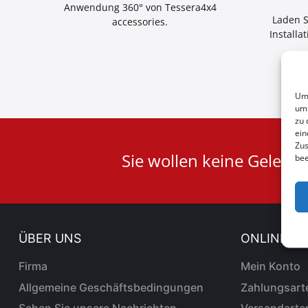
Anwendung 360° von Tessera4x4
Laden S
accessories.
Installa
Um 
um 
zu 
ein
Zus
User
Sie wollen keine Gelege
bee
ID
Cookie
ÜBER UNS
ONLINE-V
Firma
Mein Konto
Allgemeine Geschäftsbedingungen
Zahlungsart
Sehen Sie unsere Nachrichten
Versandarte