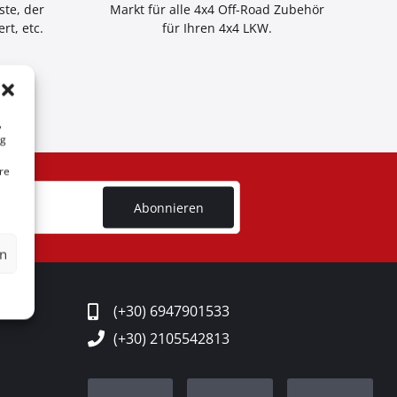
ste, der
Markt für alle 4x4 Off-Road Zubehör
rt, etc.
für Ihren 4x4 LKW.
,
ng
re
Abonnieren
en
(+30) 6947901533
(+30) 2105542813