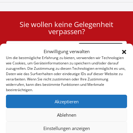
Sie wollen keine Gelegenheit
User
verpassen?
ID
Cookie
Abonnieren
Einwilligung verwalten
Um die bestmögliche Erfahrung zu bieten, verwenden wir Technologien
wie Cookies, um Geräteinformationen zu speichern und/oder darauf
zuzugreifen. Die Zustimmung zu diesen Technologien ermöglicht es uns,
Daten wie das Surfverhalten oder eindeutige IDs auf dieser Website zu
verarbeiten. Wenn Sie nicht zustimmen oder Ihre Zustimmung
(+30) 6947901533
widerrufen, kann dies bestimmte Funktionen und Merkmale
beeinträchtigen.
Akzeptieren
(+30) 2105542813
Ablehnen
ÜBER UNS
Einstellungen anzeigen
Firma