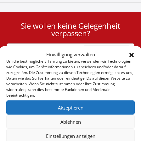
Sie wollen keine Gelegenheit
User
verpassen?
ID
Cookie
Abonnieren
Einwilligung verwalten
Um die bestmögliche Erfahrung zu bieten, verwenden wir Technologien
wie Cookies, um Geräteinformationen zu speichern und/oder darauf
zuzugreifen. Die Zustimmung zu diesen Technologien ermöglicht es uns,
Daten wie das Surfverhalten oder eindeutige IDs auf dieser Website zu
verarbeiten. Wenn Sie nicht zustimmen oder Ihre Zustimmung
(+30) 6947901533
widerrufen, kann dies bestimmte Funktionen und Merkmale
beeinträchtigen.
Akzeptieren
(+30) 2105542813
Ablehnen
ÜBER UNS
Einstellungen anzeigen
Firma