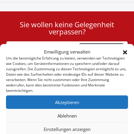
Sie wollen keine Gelegenheit
User
verpassen?
ID
Cookie
Abonnieren
Einwilligung verwalten
Um die bestmögliche Erfahrung zu bieten, verwenden wir Technologien
wie Cookies, um Geräteinformationen zu speichern und/oder darauf
zuzugreifen. Die Zustimmung zu diesen Technologien ermöglicht es uns,
Daten wie das Surfverhalten oder eindeutige IDs auf dieser Website zu
verarbeiten. Wenn Sie nicht zustimmen oder Ihre Zustimmung
(+30) 6947901533
widerrufen, kann dies bestimmte Funktionen und Merkmale
beeinträchtigen.
Akzeptieren
(+30) 2105542813
Ablehnen
ÜBER UNS
Einstellungen anzeigen
Firma