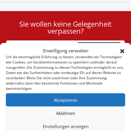
Sie wollen keine Gelegenheit
User
verpassen?
ID
Cookie
Abonnieren
Einwilligung verwalten
Um die bestmögliche Erfahrung zu bieten, verwenden wir Technologien
wie Cookies, um Geräteinformationen zu speichern und/oder darauf
zuzugreifen. Die Zustimmung zu diesen Technologien ermöglicht es uns,
Daten wie das Surfverhalten oder eindeutige IDs auf dieser Website zu
verarbeiten. Wenn Sie nicht zustimmen oder Ihre Zustimmung
(+30) 6947901533
widerrufen, kann dies bestimmte Funktionen und Merkmale
beeinträchtigen.
Akzeptieren
(+30) 2105542813
Ablehnen
ÜBER UNS
Einstellungen anzeigen
Firma