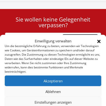
Sie wollen keine Gelegenheit
User
verpassen?
ID
Cookie
Abonnieren
Einwilligung verwalten
Um die bestmögliche Erfahrung zu bieten, verwenden wir Technologien
wie Cookies, um Geräteinformationen zu speichern und/oder darauf
zuzugreifen. Die Zustimmung zu diesen Technologien ermöglicht es uns,
Daten wie das Surfverhalten oder eindeutige IDs auf dieser Website zu
verarbeiten. Wenn Sie nicht zustimmen oder Ihre Zustimmung
(+30) 6947901533
widerrufen, kann dies bestimmte Funktionen und Merkmale
beeinträchtigen.
Akzeptieren
(+30) 2105542813
Ablehnen
ÜBER UNS
Einstellungen anzeigen
Firma