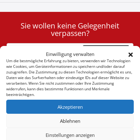
Sie wollen keine Gelegenheit
User
verpassen?
ID
Cookie
Abonnieren
Einwilligung verwalten
Um die bestmögliche Erfahrung zu bieten, verwenden wir Technologien
wie Cookies, um Geräteinformationen zu speichern und/oder darauf
zuzugreifen. Die Zustimmung zu diesen Technologien ermöglicht es uns,
Daten wie das Surfverhalten oder eindeutige IDs auf dieser Website zu
verarbeiten. Wenn Sie nicht zustimmen oder Ihre Zustimmung
(+30) 6947901533
widerrufen, kann dies bestimmte Funktionen und Merkmale
beeinträchtigen.
Akzeptieren
(+30) 2105542813
Ablehnen
ÜBER UNS
Einstellungen anzeigen
Firma