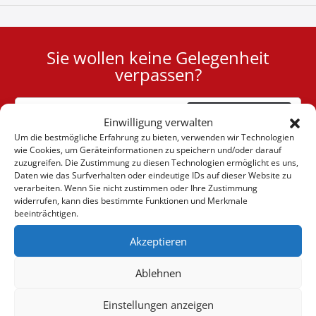
Sie wollen keine Gelegenheit
User
verpassen?
ID
Cookie
Abonnieren
Einwilligung verwalten
Um die bestmögliche Erfahrung zu bieten, verwenden wir Technologien
wie Cookies, um Geräteinformationen zu speichern und/oder darauf
zuzugreifen. Die Zustimmung zu diesen Technologien ermöglicht es uns,
Daten wie das Surfverhalten oder eindeutige IDs auf dieser Website zu
verarbeiten. Wenn Sie nicht zustimmen oder Ihre Zustimmung
(+30) 6947901533
widerrufen, kann dies bestimmte Funktionen und Merkmale
beeinträchtigen.
Akzeptieren
(+30) 2105542813
Ablehnen
ÜBER UNS
Einstellungen anzeigen
Firma