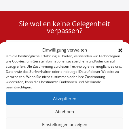
Sie wollen keine Gelegenheit
User
verpassen?
ID
Cookie
Abonnieren
Einwilligung verwalten
Um die bestmögliche Erfahrung zu bieten, verwenden wir Technologien
wie Cookies, um Geräteinformationen zu speichern und/oder darauf
zuzugreifen. Die Zustimmung zu diesen Technologien ermöglicht es uns,
Daten wie das Surfverhalten oder eindeutige IDs auf dieser Website zu
verarbeiten. Wenn Sie nicht zustimmen oder Ihre Zustimmung
(+30) 6947901533
widerrufen, kann dies bestimmte Funktionen und Merkmale
beeinträchtigen.
Akzeptieren
(+30) 2105542813
Ablehnen
ÜBER UNS
Einstellungen anzeigen
Firma