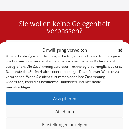
Sie wollen keine Gelegenheit
User
verpassen?
ID
Cookie
Abonnieren
Einwilligung verwalten
Um die bestmögliche Erfahrung zu bieten, verwenden wir Technologien
wie Cookies, um Geräteinformationen zu speichern und/oder darauf
zuzugreifen. Die Zustimmung zu diesen Technologien ermöglicht es uns,
Daten wie das Surfverhalten oder eindeutige IDs auf dieser Website zu
verarbeiten. Wenn Sie nicht zustimmen oder Ihre Zustimmung
(+30) 6947901533
widerrufen, kann dies bestimmte Funktionen und Merkmale
beeinträchtigen.
Akzeptieren
(+30) 2105542813
Ablehnen
ÜBER UNS
Einstellungen anzeigen
Firma