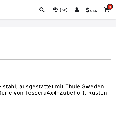
0
(
)
DE
USD
elstahl, ausgestattet mit Thule Sweden
erie von Tessera4x4-Zubehör). Rüsten