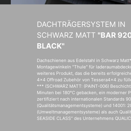
DACHTRÄGERSYSTEM IN
SCHWARZ MATT
"BAR 92
BLACK"
Dachschienen aus Edelstahl in Schwarz Matt*
Montagewinkeln "Thule" für laderaumabdeck
weiteres Produkt, das die bereits erfolgreich
4x4 Offroad Zubehör von Tessera4x4 zu fül
*** (SCHWARZ MATT: (PAINT-006) Beschicht
Minuten bei 180°C gebacken, ein moderner 
zertifiziert nach internationalen Standards 9
(Qualitätsmanagementsysteme) und 14001: 
(Umweltmanagementsysteme) als auch Qualitä
SEASIDE CLASS“ des Unternehmens QUALIC