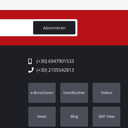
Abonnieren
(+30) 6947901533
(+30) 2105542813
e-Broschüren
Handbücher
Videos
Νews
Blog
360º View