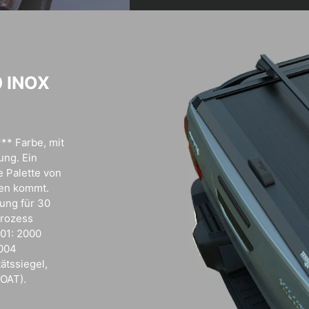
0 INOX
** Farbe, mit
ung. Ein
e Palette von
len kommt.
ung für 30
Prozess
001: 2000
2004
tssiegel,
OAT).