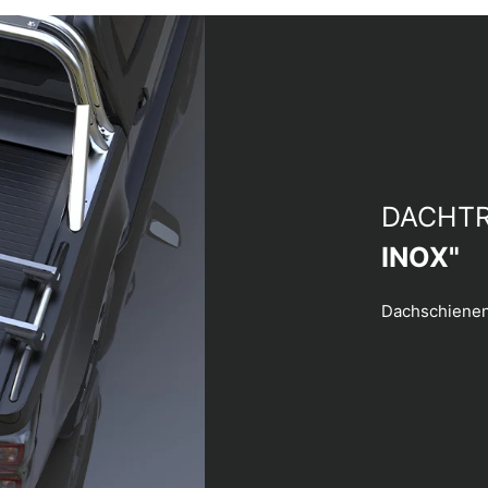
DACHT
INOX"
Dachschienen