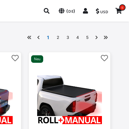
0
(
)
DE
USD
1
2
3
4
5
Neu