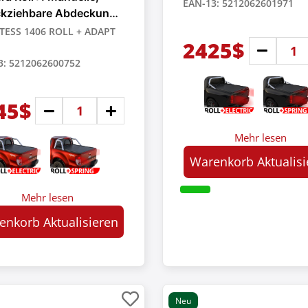
EAN-13: 5212062601971
ckziehbare Abdeckung
ick-up-Trucks
 TESS 1406 ROLL + ADAPT
2425$
3: 5212062600752
45$
Mehr lesen
Warenkorb Aktualisi
Mehr lesen
enkorb Aktualisieren
Neu