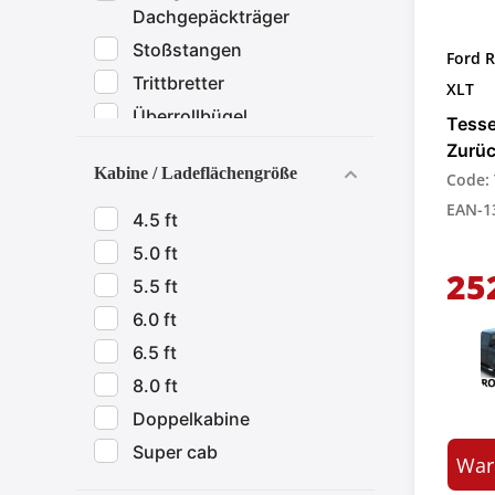
Dachgepäckträger
Stoßstangen
Ford 
Trittbretter
XLT
Überrollbügel
Tesse
Vorderer Unterfahrschutz
Zurü
Kabine / Ladeflächengröße
für P
Code:
Windzubehör
EAN-1
Zierleisten aus Chrom und
4.5 ft
Edelstahl
5.0 ft
25
5.5 ft
6.0 ft
6.5 ft
8.0 ft
Doppelkabine
Super cab
War