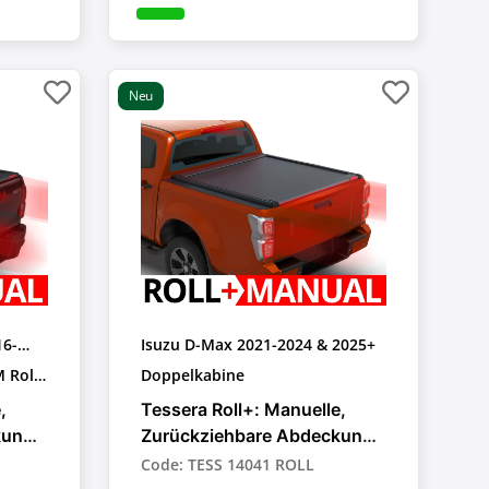
Neu
16-
Isuzu D-Max 2021-2024 & 2025+
 Roll
Doppelkabine
,
Tessera Roll+: Manuelle,
kung
Zurückziehbare Abdeckung
für Pick-up-Trucks
Code: TESS 14041 ROLL