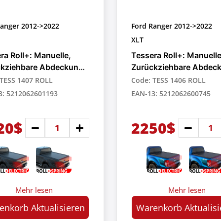
Ranger 2012->2022
Ford Ranger 2012->2022
XLT
ra Roll+: Manuelle,
Tessera Roll+: Manuelle
ckziehbare Abdeckung
Zurückziehbare Abdec
ick-up-Trucks
für Pick-up-Trucks
 TESS 1407 ROLL
Code: TESS 1406 ROLL
3: 5212062601193
EAN-13: 5212062600745
20$
2250$
Mehr lesen
Mehr lesen
enkorb Aktualisieren
Warenkorb Aktualisi