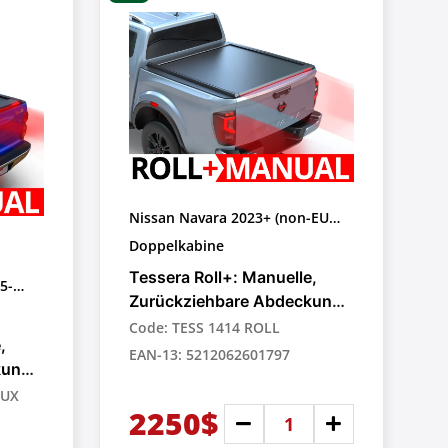
Nissan Navara 2023+ (non-EU
model)
Doppelkabine
Tessera Roll+: Manuelle,
5-
Zurückziehbare Abdeckung
für Pick-up-Trucks
Code: TESS 1414 ROLL
,
EAN-13: 5212062601797
kung
LUX
2250$