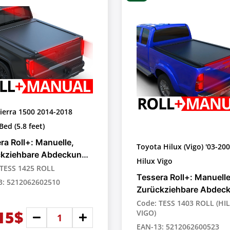
ierra 1500 2014-2018
Bed (5.8 feet)
ra Roll+: Manuelle,
Toyota Hilux (Vigo) '03-200
ckziehbare Abdeckung
>'06-2016
Hilux Vigo
ick-up-Trucks
 TESS 1425 ROLL
Tessera Roll+: Manuelle
3: 5212062602510
Zurückziehbare Abdec
für Pick-up-Trucks
Code: TESS 1403 ROLL (HI
15$
VIGO)
EAN-13: 5212062600523