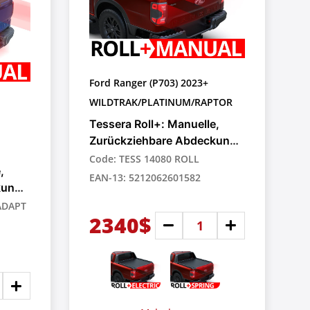
Ford Ranger (P703) 2023+
WILDTRAK/PLATINUM/RAPTOR
Tessera Roll+: Manuelle,
Zurückziehbare Abdeckung
für Pick-up-Trucks
Code: TESS 14080 ROLL
,
EAN-13: 5212062601582
kung
 ADAPT
2340$