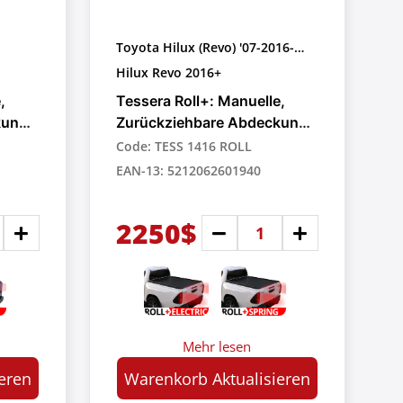
Toyota Hilux (Revo) '07-2016-
>2026
Hilux Revo 2016+
,
Tessera Roll+: Manuelle,
kung
Zurückziehbare Abdeckung
für Pick-up-Trucks
Code: TESS 1416 ROLL
EAN-13: 5212062601940
2250$
Mehr lesen
eren
Warenkorb Aktualisieren