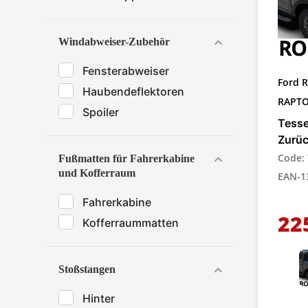
Windabweiser-Zubehör
Fensterabweiser
Ford R
Haubendeflektoren
RAPT
Spoiler
Tesse
Zurü
für P
Code:
Fußmatten für Fahrerkabine
und Kofferraum
EAN-1
Fahrerkabine
22
Kofferraummatten
Stoßstangen
Hinter