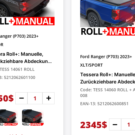
anger (P703) 2023+
OR
ra Roll+: Manuelle,
Ford Ranger (P703) 2023+
ckziehbare Abdeckung
XLT/SPORT
ick-up-Trucks
 TESS 14061 ROLL
Tessera Roll+: Manuelle
3: 5212062601100
Zurückziehbare Abdec
für Pick-up-Trucks
Code: TESS 14060 ROLL +
50$
008
EAN-13: 5212062600851
2345$