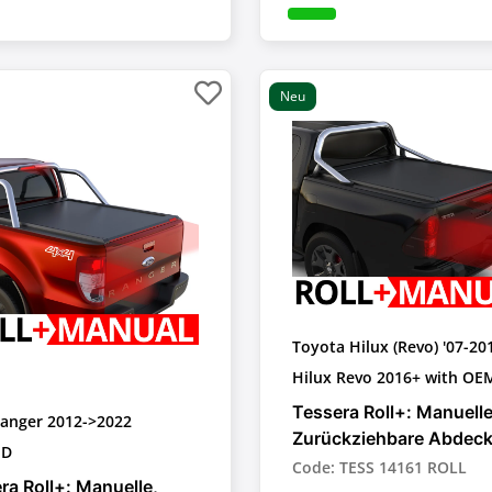
Neu
Toyota Hilux (Revo) '07-20
>2026
Hilux Revo 2016+ with OEM
bar
Tessera Roll+: Manuelle
Ranger 2012->2022
Zurückziehbare Abdec
ED
für Pick-up-Trucks
Code: TESS 14161 ROLL
ra Roll+: Manuelle,