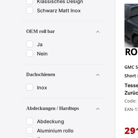
Klassisches Design
Schwarz Matt Inox
OEM roll bar
Ja
Nein
GMC S
Dachschienen
Short 
Tesse
Inox
Zurü
für P
Code:
Abdeckungen / Hardtops
EAN-1
Abdeckung
29
Aluminium rollo