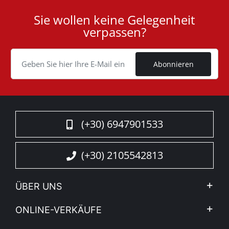
von Accessoires der Firma Tessera4x4 ergänzt.
Sie wollen keine Gelegenheit
User
verpassen?
ID
Cookie
Abonnieren
(+30) 6947901533
(+30) 2105542813
ÜBER UNS
Firma
ONLINE-VERKÄUFE
Allgemeine Geschäftsbedingungen
Mein Konto