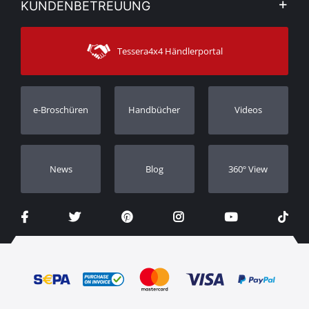
KUNDENBETREUUNG
Sehen Sie unsere Nachrichten
Zahlungsarten
Sitemap
Kontakt
Versandarten
Tessera4x4 Händlerportal
Kundendienst
Garantie
Bestellung verfolgen
Garantie Registrierung
e-Broschüren
Handbücher
Videos
Händler
Νews
Blog
360º View