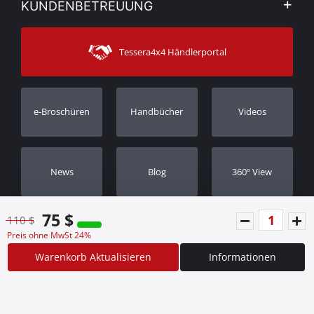
KUNDENBETREUUNG
Sehen Sie unsere Nachrichten
Zahlungsarten
Sitemap
Kontakt
Versandarten
Tessera4x4 Händlerportal
Kundendienst
Garantie
Bestellung verfolgen
Garantie Registrierung
e-Broschüren
Handbücher
Videos
Händler
Νews
Blog
360º View
75 $
110 $
Preis ohne MwSt 24%
Warenkorb Aktualisieren
Informationen