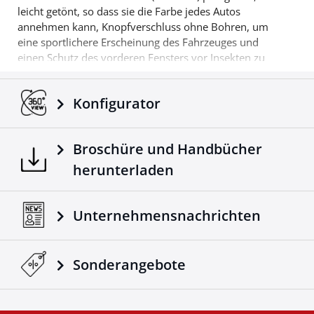
leicht getönt, so dass sie die Farbe jedes Autos
annehmen kann, Knopfverschluss ohne Bohren, um
eine sportlichere Erscheinung des Fahrzeuges und
einen Schutz des vorderen Fensters vor Insekten zu
bekommen.
Verfügbar für Hilux Vigo von 2012->
'06/2016
. Noch ein Produkt 4X4, das die schon
Konfigurator
bewerte Vielfallt von Accessoires der Firma Tessera4x4
ergänzt.
Broschüre und Handbücher
herunterladen
Unternehmensnachrichten
Sonderangebote