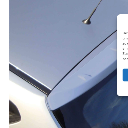
Um 
um 
zu 
ein
Zus
bee