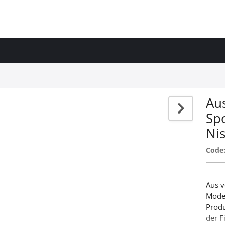
Au
Sp
Ni
Code
Aus v
Model
Produ
der F