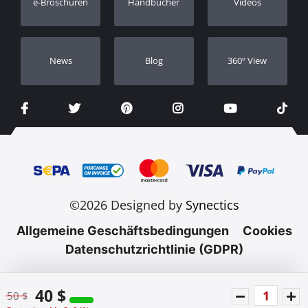
e-Broschüren
Handbücher
Videos
Händler
Νews
Blog
360º View
©2026 Designed by
Synectics
Allgemeine Geschäftsbedingungen
Cookies
Datenschutzrichtlinie (GDPR)
40 $
50 $