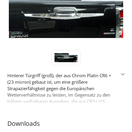
Hinterer Türgriff (groß), der aus Chrom Platin CR6 +
(23 micron) gebaut ist, um eine größere
Strapazierfähigkeit gegen die Europäischen
Wetterverhältnisse zu leisten, im Gegensatz zu den
billigen verfügbaren Ausgaben, die aus CR3+ (15
micron) Platin gebaut sind. och ein Produkt 4X4, das
die schon bewerte Vielfallt von Accessoires der Firma
Tessera4x4 ergänzt.
Downloads