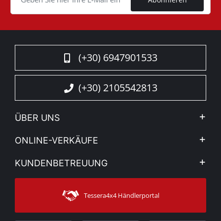
(+30) 6947901533
(+30) 2105542813
ÜBER UNS
Firma
ONLINE-VERKÄUFE
Allgemeine Geschäftsbedingungen
Mein Konto
KUNDENBETREUUNG
Sehen Sie unsere Nachrichten
Zahlungsarten
Sitemap
Kontakt
Versandarten
Tessera4x4 Händlerportal
Kundendienst
Garantie
Bestellung verfolgen