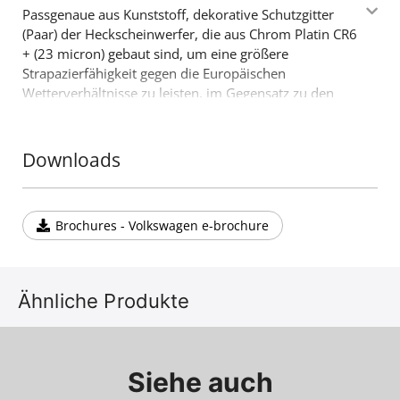
Passgenaue aus Kunststoff, dekorative Schutzgitter
(Paar) der Heckscheinwerfer, die aus Chrom Platin CR6
+ (23 micron) gebaut sind, um eine größere
Strapazierfähigkeit gegen die Europäischen
Wetterverhältnisse zu leisten, im Gegensatz zu den
billigen verfügbaren Ausgaben, die aus CR3+ (15
micron) Platin gebaut sind. Noch ein Produkt 4X4, das
die schon bewerte Vielfallt von Accessoires der Firma
Downloads
Tessera4x4 ergänzt.
Brochures - Volkswagen e-brochure
Ähnliche Produkte
Siehe auch