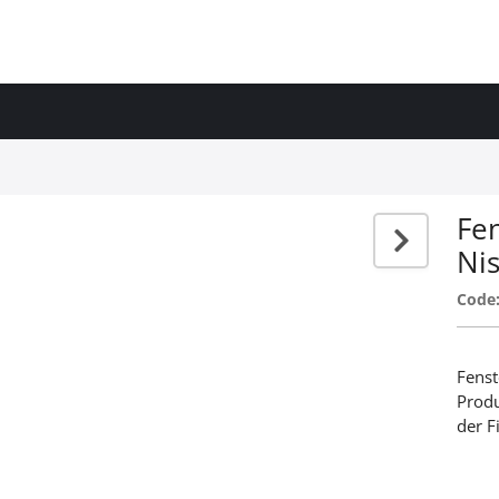
Fen
Ni
Code
Fenst
Produ
der F