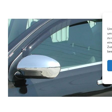
Um 
um 
zu 
ein
Zus
bee