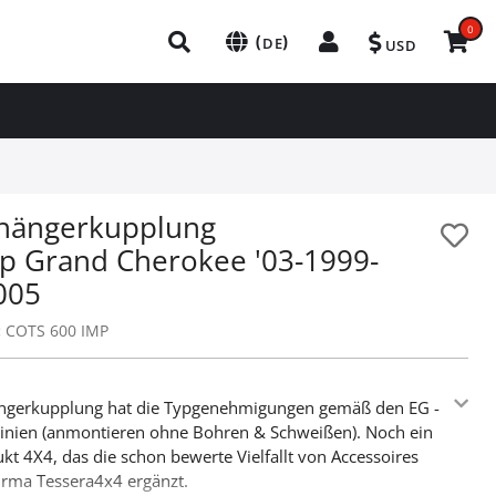
0
(
)
DE
USD
hängerkupplung
ep Grand Cherokee '03-1999-
005
:
COTS 600 IMP
ngerkupplung hat die Typgenehmigungen gemäß den EG -
linien (anmontieren ohne Bohren & Schweißen). Noch ein
kt 4X4, das die schon bewerte Vielfallt von Accessoires
irma Tessera4x4 ergänzt.