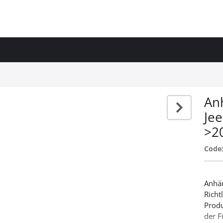
An
Je
>2
Code
Anhä
Richt
Produ
der F