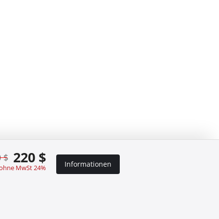
220 $
 $
Informationen
 ohne MwSt 24%