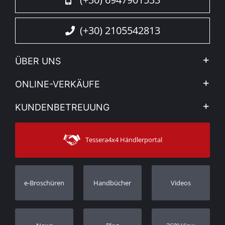
(+30) 2105542813
ÜBER UNS
Firma
ONLINE-VERKÄUFE
Allgemeine Geschäftsbedingungen
Mein Konto
KUNDENBETREUUNG
Sehen Sie unsere Nachrichten
Zahlungsarten
Sitemap
Kontakt
Versandarten
Tessera4x4 Händlerportal
Kundendienst
Garantie
Bestellung verfolgen
Garantie Registrierung
e-Broschüren
Handbücher
Videos
Händler