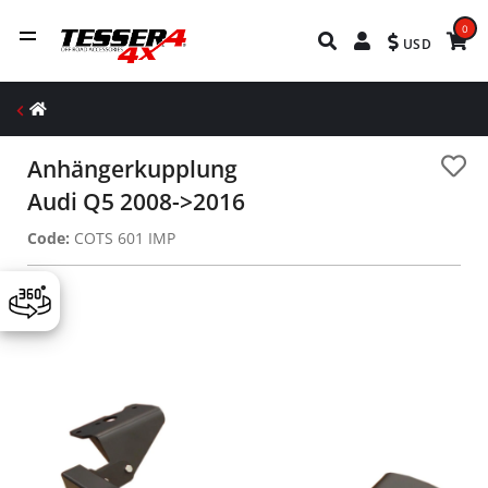
0
USD
Anhängerkupplung
Audi Q5 2008->2016
Code:
COTS 601 IMP