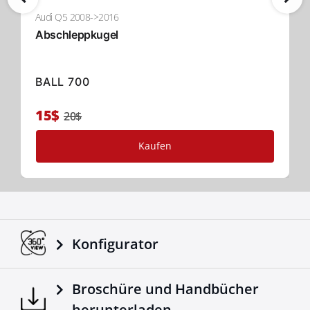
Audi Q5 2008->2016
Abschleppkugel
BALL 700
15$
20$
Kaufen
Konfigurator
Broschüre und Handbücher
herunterladen