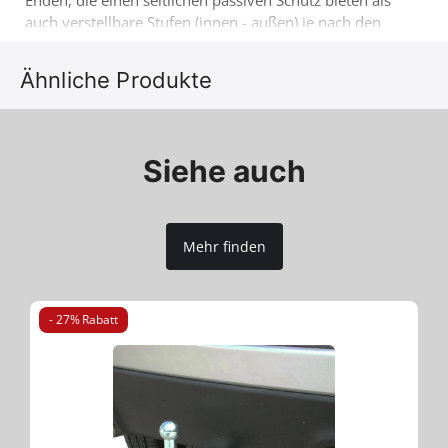
Enden, die einen seitlichen passiven Schutz bieten als
auch verstellbare Stufen (innen - außen) je nach den
Wünschen der Kunden (Paar) (anmontieren ohne
Bohren & Schweißen).
Ähnliche Produkte
Noch ein Produkt 4X4, das die schon bewerte Vielfallt
von Accessoires der Firma Tessera4x4 ergänzt.
Siehe auch
Mehr finden
- 27% Rabatt