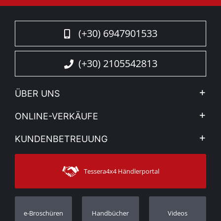
(+30) 6947901533
(+30) 2105542813
ÜBER UNS
Firma
ONLINE-VERKÄUFE
Allgemeine Geschäftsbedingungen
Mein Konto
KUNDENBETREUUNG
Sehen Sie unsere Nachrichten
Zahlungsarten
Sitemap
Kontakt
Versandarten
Tessera4x4 Händlerportal
Kundendienst
Garantie
Bestellung verfolgen
Garantie Registrierung
e-Broschüren
Handbücher
Videos
Händler