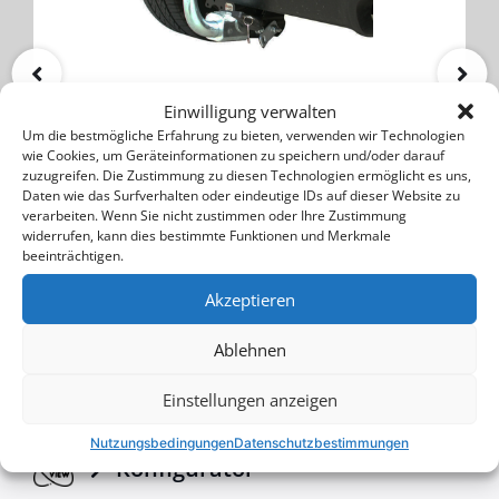
Nissan X-Trail (T30) 2002->
Einwilligung verwalten
Anhängerkupplung
Um die bestmögliche Erfahrung zu bieten, verwenden wir Technologien
wie Cookies, um Geräteinformationen zu speichern und/oder darauf
zuzugreifen. Die Zustimmung zu diesen Technologien ermöglicht es uns,
Daten wie das Surfverhalten oder eindeutige IDs auf dieser Website zu
COTS 600 IMP
verarbeiten. Wenn Sie nicht zustimmen oder Ihre Zustimmung
widerrufen, kann dies bestimmte Funktionen und Merkmale
beeinträchtigen.
290$
400$
Akzeptieren
Kaufen
Ablehnen
Einstellungen anzeigen
Nutzungsbedingungen
Datenschutzbestimmungen
Konfigurator