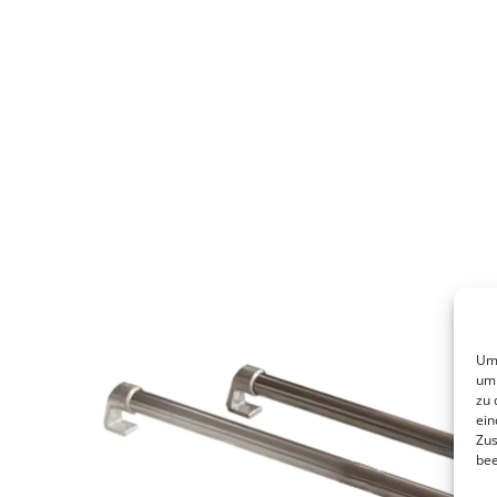
Um 
um 
zu 
ein
Zus
bee