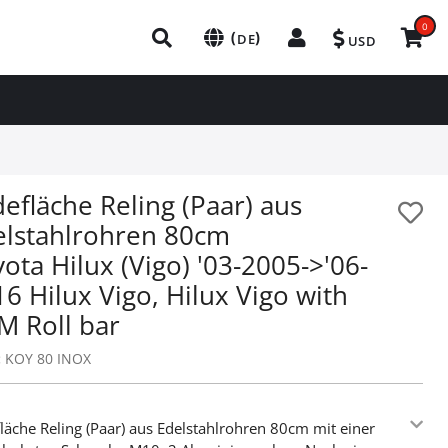
0
(
)
DE
USD
efläche Reling (Paar) aus
elstahlrohren 80cm
ota Hilux (Vigo) '03-2005->'06-
6 Hilux Vigo, Hilux Vigo with
M Roll bar
:
KOY 80 INOX
läche Reling (Paar) aus Edelstahlrohren 80cm mit einer