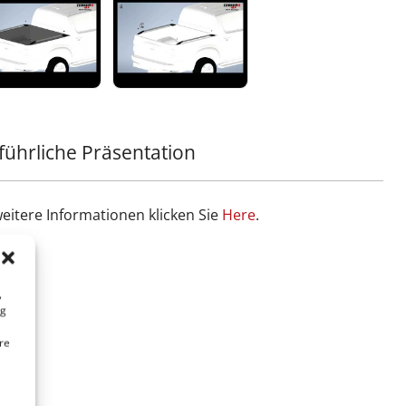
führliche Präsentation
weitere Informationen klicken Sie
Ηere
.
,
ng
re