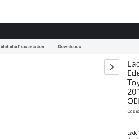
ührliche Präsentation
Downloads
Lad
Ed
Toy
201
OE
Code
Ladef