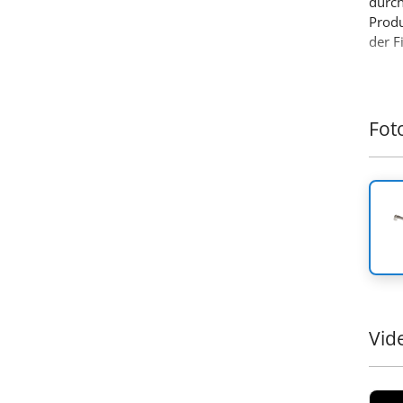
durc
Produ
der F
Fot
Vid