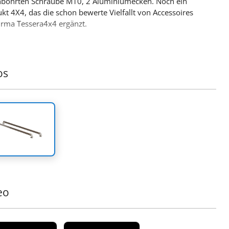
hbohrten Schraube M10, 2 Aluminiumecken. Noch ein
kt 4X4, das die schon bewerte Vielfallt von Accessoires
irma Tessera4x4 ergänzt.
os
eo