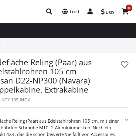
0
(
)
DE
USD
r
efläche Reling (Paar) aus
elstahlrohren 105 cm
ssan D22-NP300 (Navara)
ppelkabine, Extrakabine
:
KOY 105 INOX
läche Reling (Paar) aus Edelstahlrohren 105 cm, mit einer
hbohrten Schraube M10, 2 Aluminiumecken. Noch ein
kt 4X4, das die schon bewerte Vielfallt von Accessoires