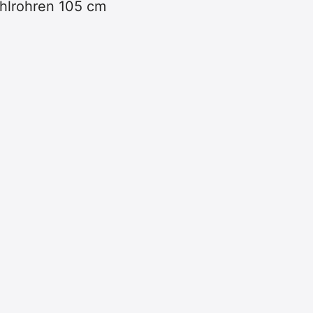
ahlrohren 105 cm
Broschüre und
Unternehmensnachr