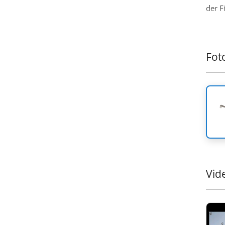
der F
Fot
Vid