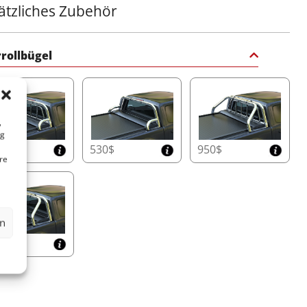
ätzliches Zubehör
rollbügel
,
ng
5$
530$
950$
re
en
0$