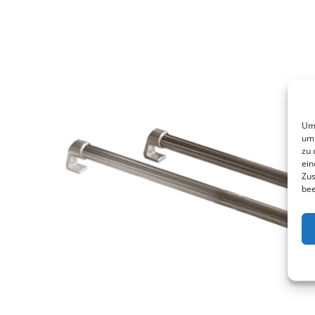
Um 
um 
zu 
ein
Zus
bee