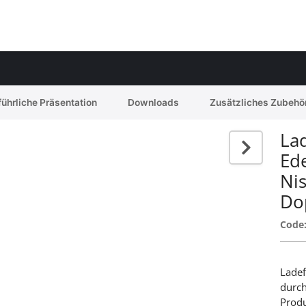
ührliche Präsentation
Downloads
Zusätzliches Zubehö
Lad
Ed
Ni
Do
Code
Ladef
durc
Produ