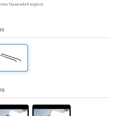
irma Tessera4x4 ergänzt.
os
eo