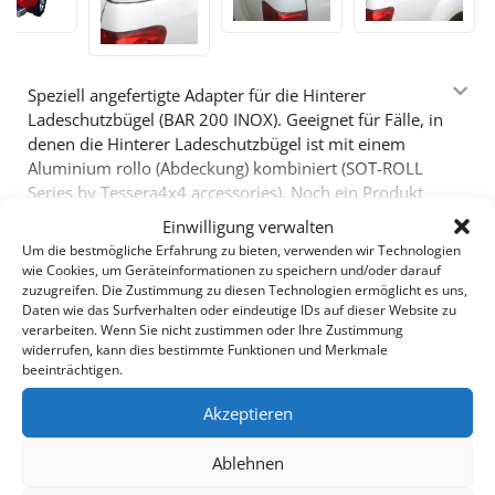
Speziell angefertigte Adapter für die Hinterer
Ladeschutzbügel (BAR 200 INOX). Geeignet für Fälle, in
denen die Hinterer Ladeschutzbügel ist mit einem
Aluminium rollo (Abdeckung) kombiniert (SOT-ROLL
Series by Tessera4x4 accessories). Noch ein Produkt
4X4, das die schon bewerte Vielfallt von Accessoires
Einwilligung verwalten
der Firma Tessera4x4 ergänzt.
Um die bestmögliche Erfahrung zu bieten, verwenden wir Technologien
Zusätzliches Zubehör
wie Cookies, um Geräteinformationen zu speichern und/oder darauf
zuzugreifen. Die Zustimmung zu diesen Technologien ermöglicht es uns,
Daten wie das Surfverhalten oder eindeutige IDs auf dieser Website zu
verarbeiten. Wenn Sie nicht zustimmen oder Ihre Zustimmung
Hinter Laderaumbügel
widerrufen, kann dies bestimmte Funktionen und Merkmale
beeinträchtigen.
Akzeptieren
Ablehnen