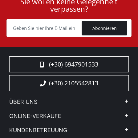
Sie wollen keine Gelegenheit
User
verpassen?
ID
Cookie
Abonnieren
(+30) 6947901533
(+30) 2105542813
ÜBER UNS
Firma
ONLINE-VERKÄUFE
Allgemeine Geschäftsbedingungen
Mein Konto
KUNDENBETREUUNG
Sehen Sie unsere Nachrichten
Zahlungsarten