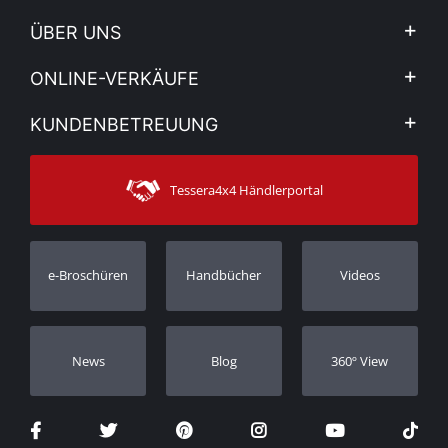
ÜBER UNS
Firma
ONLINE-VERKÄUFE
Allgemeine Geschäftsbedingungen
Mein Konto
KUNDENBETREUUNG
Sehen Sie unsere Nachrichten
Zahlungsarten
Sitemap
Kontakt
Versandarten
Tessera4x4 Händlerportal
Kundendienst
Garantie
Bestellung verfolgen
Garantie Registrierung
e-Broschüren
Handbücher
Videos
Händler
Νews
Blog
360º View