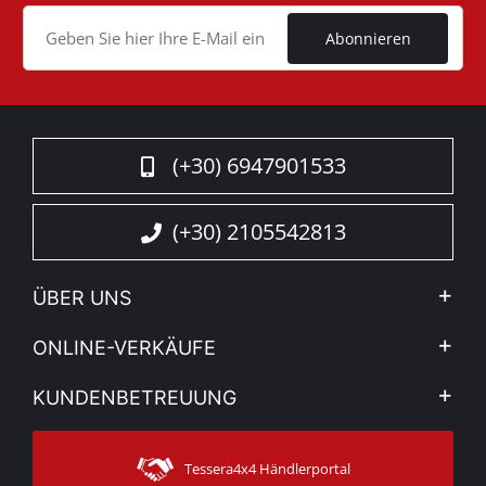
Cookie
Abonnieren
(+30) 6947901533
(+30) 2105542813
ÜBER UNS
Firma
ONLINE-VERKÄUFE
Allgemeine Geschäftsbedingungen
Mein Konto
KUNDENBETREUUNG
Sehen Sie unsere Nachrichten
Zahlungsarten
Sitemap
Kontakt
Versandarten
Tessera4x4 Händlerportal
Kundendienst
Garantie