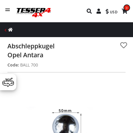
0
USD
Abschleppkugel
Opel Antara
Code:
BALL 700