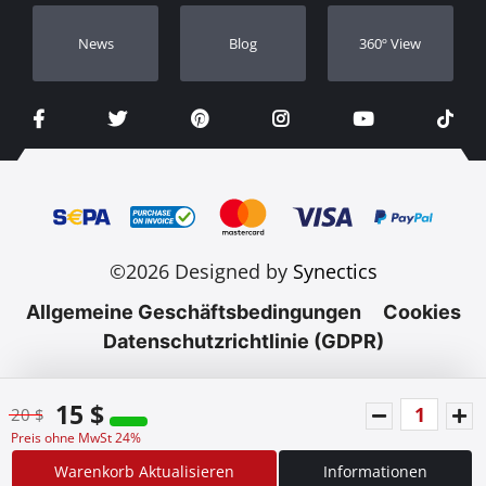
Νews
Blog
360º View
©2026 Designed by
Synectics
Allgemeine Geschäftsbedingungen
Cookies
Datenschutzrichtlinie (GDPR)
15 $
20 $
Preis ohne MwSt 24%
Warenkorb Aktualisieren
Informationen