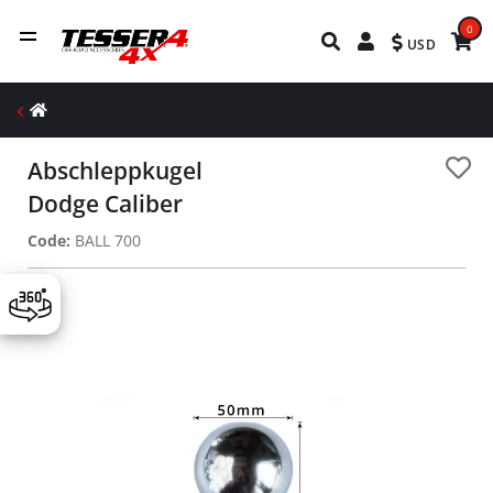
0
USD
Abschleppkugel
Dodge Caliber
Code:
BALL 700