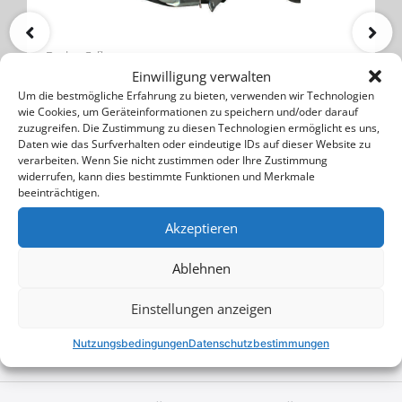
Dodge Caliber
Einwilligung verwalten
Anhängerkupplung
Um die bestmögliche Erfahrung zu bieten, verwenden wir Technologien
wie Cookies, um Geräteinformationen zu speichern und/oder darauf
zuzugreifen. Die Zustimmung zu diesen Technologien ermöglicht es uns,
COTS 600 IMP
Daten wie das Surfverhalten oder eindeutige IDs auf dieser Website zu
verarbeiten. Wenn Sie nicht zustimmen oder Ihre Zustimmung
widerrufen, kann dies bestimmte Funktionen und Merkmale
260$
355$
beeinträchtigen.
Kaufen
Akzeptieren
Ablehnen
Einstellungen anzeigen
Nutzungsbedingungen
Datenschutzbestimmungen
Konfigurator