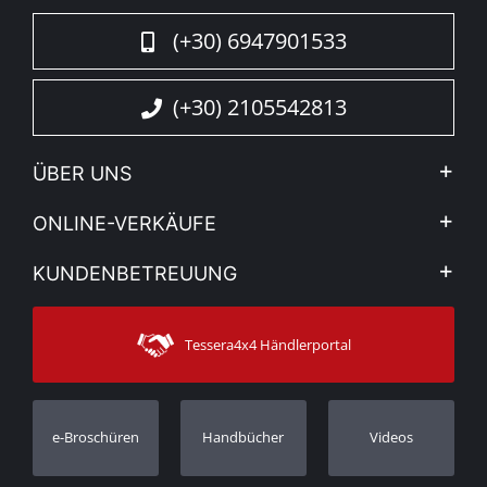
(+30) 6947901533
(+30) 2105542813
ÜBER UNS
Firma
ONLINE-VERKÄUFE
Allgemeine Geschäftsbedingungen
Mein Konto
KUNDENBETREUUNG
Sehen Sie unsere Nachrichten
Zahlungsarten
Sitemap
Kontakt
Versandarten
Tessera4x4 Händlerportal
Kundendienst
Garantie
Bestellung verfolgen
Garantie Registrierung
e-Broschüren
Handbücher
Videos
Händler