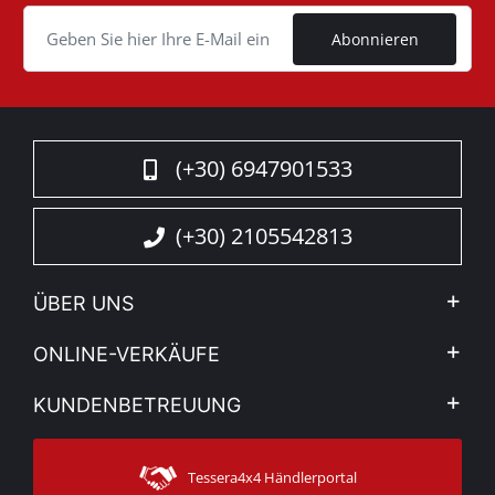
Cookie
Abonnieren
(+30) 6947901533
(+30) 2105542813
ÜBER UNS
Firma
ONLINE-VERKÄUFE
Allgemeine Geschäftsbedingungen
Mein Konto
KUNDENBETREUUNG
Sehen Sie unsere Nachrichten
Zahlungsarten
Sitemap
Kontakt
Versandarten
Tessera4x4 Händlerportal
Kundendienst
Garantie