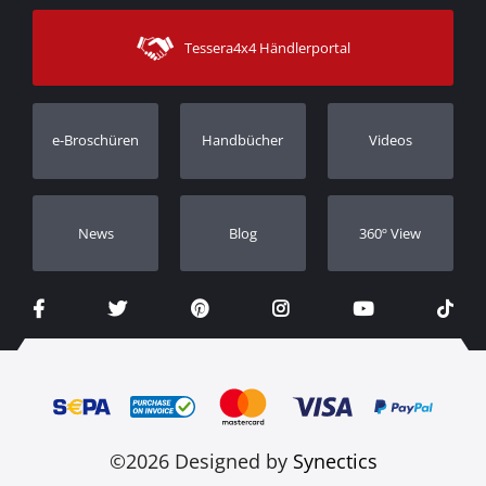
Sitemap
Kontakt
Versandarten
Tessera4x4 Händlerportal
Kundendienst
Garantie
Bestellung verfolgen
Garantie Registrierung
e-Broschüren
Handbücher
Videos
Händler
Νews
Blog
360º View
©2026 Designed by
Synectics