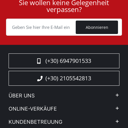
Sie wollen keine Gelegenheit
User
verpassen?
ID
Cookie
Abonnieren
(+30) 6947901533
(+30) 2105542813
ÜBER UNS
Firma
ONLINE-VERKÄUFE
Allgemeine Geschäftsbedingungen
Mein Konto
KUNDENBETREUUNG
Sehen Sie unsere Nachrichten
Zahlungsarten