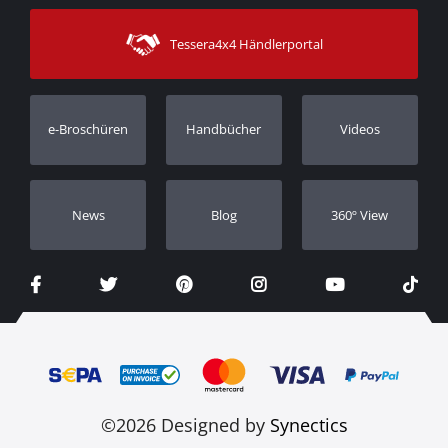
Sitemap
Kontakt
Versandarten
Tessera4x4 Händlerportal
Kundendienst
Garantie
Bestellung verfolgen
Garantie Registrierung
e-Broschüren
Handbücher
Videos
Händler
Νews
Blog
360º View
©2026 Designed by
Synectics