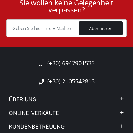
Sie wollen keine Gelegenheit
User
verpassen?
ID
Cookie
Abonnieren
(+30) 6947901533
(+30) 2105542813
ÜBER UNS
Firma
ONLINE-VERKÄUFE
Allgemeine Geschäftsbedingungen
Mein Konto
KUNDENBETREUUNG
Sehen Sie unsere Nachrichten
Zahlungsarten