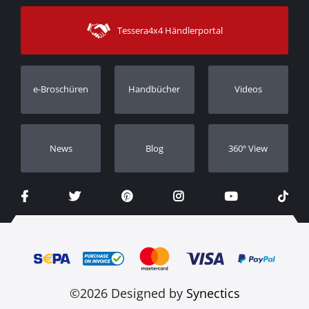
Sitemap
Kontakt
Versandarten
Tessera4x4 Händlerportal
Kundendienst
Garantie
Bestellung verfolgen
Garantie Registrierung
e-Broschüren
Handbücher
Videos
Händler
Νews
Blog
360º View
©2026 Designed by
Synectics