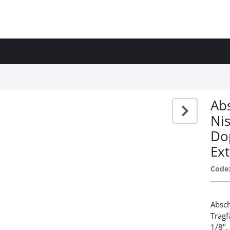
Ab
Ni
Do
Ex
Code
Absch
Tragf
1/8",