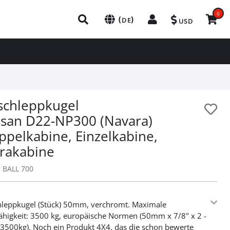
0
(
)
DE
USD
schleppkugel
ssan D22-NP300 (Navara)
ppelkabine, Einzelkabine,
trakabine
:
BALL 700
leppkugel (Stück) 50mm, verchromt. Maximale
ähigkeit: 3500 kg, europäische Normen (50mm x 7/8" x 2 -
 3500kg). Noch ein Produkt 4X4, das die schon bewerte