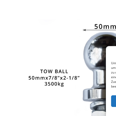
Um 
um 
zu 
ein
Zus
bee