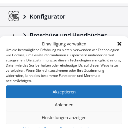
Konfigurator
Broschüre und Handbücher
herunterladen
Einwilligung verwalten
Um die bestmögliche Erfahrung zu bieten, verwenden wir Technologien
wie Cookies, um Geräteinformationen zu speichern und/oder darauf
zuzugreifen. Die Zustimmung zu diesen Technologien ermöglicht es uns,
Unternehmensnachrichten
Daten wie das Surfverhalten oder eindeutige IDs auf dieser Website zu
verarbeiten. Wenn Sie nicht zustimmen oder Ihre Zustimmung
widerrufen, kann dies bestimmte Funktionen und Merkmale
beeinträchtigen.
Sonderangebote
Akzeptieren
Ablehnen
Sie wollen keine Gelegenheit
User
Einstellungen anzeigen
verpassen?
ID