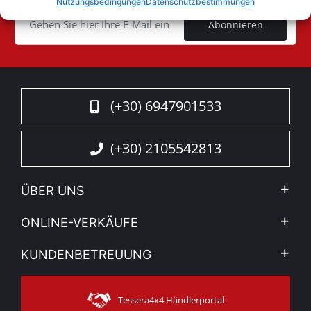
Cookie
Nutzungsbedingungen
Datenschutzbestimmungen
Abonnieren
(+30) 6947901533
(+30) 2105542813
ÜBER UNS
Firma
ONLINE-VERKÄUFE
Allgemeine Geschäftsbedingungen
Mein Konto
KUNDENBETREUUNG
Sehen Sie unsere Nachrichten
Zahlungsarten
Sitemap
Kontakt
Versandarten
Tessera4x4 Händlerportal
Kundendienst
Garantie