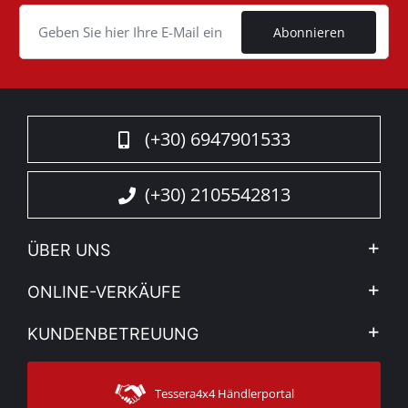
Cookie
Abonnieren
(+30) 6947901533
(+30) 2105542813
ÜBER UNS
Firma
ONLINE-VERKÄUFE
Allgemeine Geschäftsbedingungen
Mein Konto
KUNDENBETREUUNG
Sehen Sie unsere Nachrichten
Zahlungsarten
Sitemap
Kontakt
Versandarten
Tessera4x4 Händlerportal
Kundendienst
Garantie