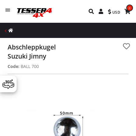
0
USD
Abschleppkugel
Suzuki Jimny
Code:
BALL 700