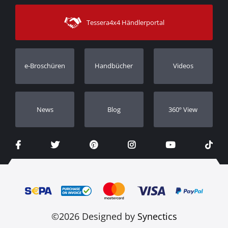
Sitemap
Kontakt
Versandarten
Tessera4x4 Händlerportal
Kundendienst
Garantie
Bestellung verfolgen
Garantie Registrierung
e-Broschüren
Handbücher
Videos
Händler
Νews
Blog
360º View
©2026 Designed by
Synectics