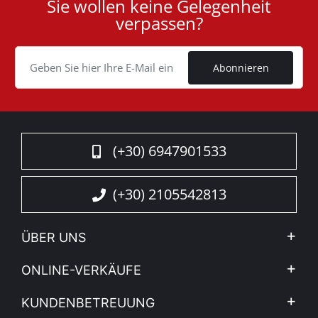
Sie wollen keine Gelegenheit
User
verpassen?
ID
Cookie
Abonnieren
(+30) 6947901533
(+30) 2105542813
ÜBER UNS
Firma
ONLINE-VERKÄUFE
Allgemeine Geschäftsbedingungen
Mein Konto
KUNDENBETREUUNG
Sehen Sie unsere Nachrichten
Zahlungsarten