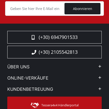
Cookie
Abonnieren
(+30) 6947901533
(+30) 2105542813
ÜBER UNS
Firma
ONLINE-VERKÄUFE
Allgemeine Geschäftsbedingungen
Mein Konto
KUNDENBETREUUNG
Sehen Sie unsere Nachrichten
Zahlungsarten
Sitemap
Kontakt
Versandarten
Tessera4x4 Händlerportal
Kundendienst
Garantie