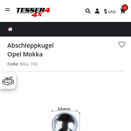
0
USD
Abschleppkugel
Opel Mokka
Code:
BALL 700