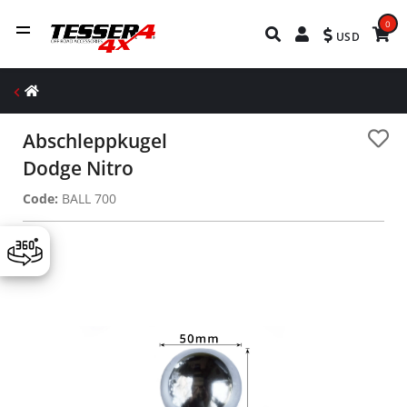
0
USD
Abschleppkugel
Dodge Nitro
Code:
BALL 700