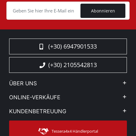
Cookie
Abonnieren
(+30) 6947901533
(+30) 2105542813
ÜBER UNS
Firma
ONLINE-VERKÄUFE
Allgemeine Geschäftsbedingungen
Mein Konto
KUNDENBETREUUNG
Sehen Sie unsere Nachrichten
Zahlungsarten
Sitemap
Kontakt
Versandarten
Tessera4x4 Händlerportal
Kundendienst
Garantie