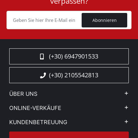
verpassen?
ID
Cookie
Abonnieren
(+30) 6947901533
(+30) 2105542813
ÜBER UNS
Firma
ONLINE-VERKÄUFE
Allgemeine Geschäftsbedingungen
Mein Konto
KUNDENBETREUUNG
Sehen Sie unsere Nachrichten
Zahlungsarten
Sitemap
Kontakt
Versandarten