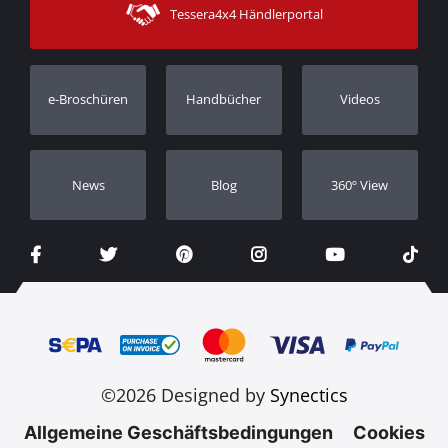
Tessera4x4 Händlerportal
Kundendienst
Garantie
Bestellung verfolgen
Garantie Registrierung
e-Broschüren
Handbücher
Videos
Händler
Νews
Blog
360º View
©2026 Designed by
Synectics
Allgemeine Geschäftsbedingungen
Cookies