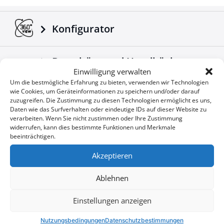
Konfigurator
Broschüre und Handbücher
Einwilligung verwalten
herunterladen
Um die bestmögliche Erfahrung zu bieten, verwenden wir Technologien
wie Cookies, um Geräteinformationen zu speichern und/oder darauf
zuzugreifen. Die Zustimmung zu diesen Technologien ermöglicht es uns,
Unternehmensnachrichten
Daten wie das Surfverhalten oder eindeutige IDs auf dieser Website zu
verarbeiten. Wenn Sie nicht zustimmen oder Ihre Zustimmung
widerrufen, kann dies bestimmte Funktionen und Merkmale
beeinträchtigen.
Sonderangebote
Akzeptieren
Ablehnen
Sie wollen keine Gelegenheit
User
Einstellungen anzeigen
verpassen?
ID
Nutzungsbedingungen
Datenschutzbestimmungen