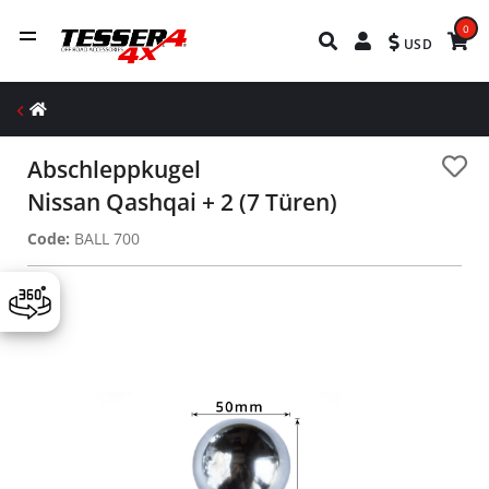
0
USD
Abschleppkugel
Nissan Qashqai + 2 (7 Türen)
Code:
BALL 700