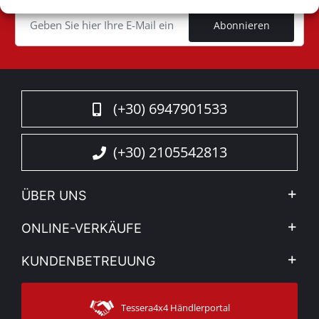
Cookie
Abonnieren
(+30) 6947901533
(+30) 2105542813
ÜBER UNS
Firma
ONLINE-VERKÄUFE
Allgemeine Geschäftsbedingungen
Mein Konto
KUNDENBETREUUNG
Sehen Sie unsere Nachrichten
Zahlungsarten
Sitemap
Kontakt
Versandarten
Tessera4x4 Händlerportal
Kundendienst
Garantie