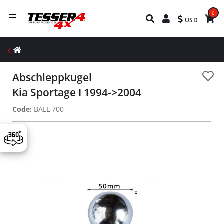
0
USD
Abschleppkugel
Kia Sportage I 1994->2004
Code:
BALL 700