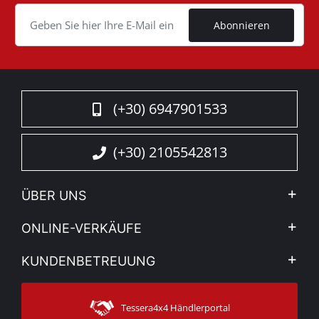
Cookie
Abonnieren
(+30) 6947901533
(+30) 2105542813
ÜBER UNS
Firma
ONLINE-VERKÄUFE
Allgemeine Geschäftsbedingungen
Mein Konto
KUNDENBETREUUNG
Sehen Sie unsere Nachrichten
Zahlungsarten
Sitemap
Kontakt
Versandarten
Tessera4x4 Händlerportal
Kundendienst
Garantie