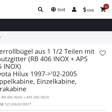
0
(
)
DE
USD
r
rrollbügel aus 1 1/2 Teilen mit
utzgitter (RB 406 INOX + APS
5 INOX)
yota Hilux 1997->'02-2005
ppelkabine, Einzelkabine,
trakabine
:
RB 406 INOX + APS 095 INOX
13:
5212062610027