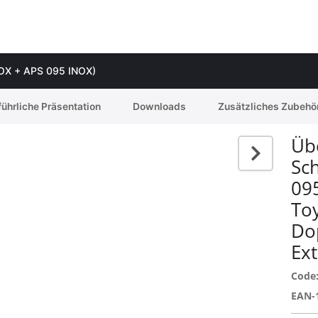
INOX + APS 095 INOX)
ührliche Präsentation
Downloads
Zusätzliches Zubehö
Übe
Sch
09
To
Do
Ex
Code
EAN-