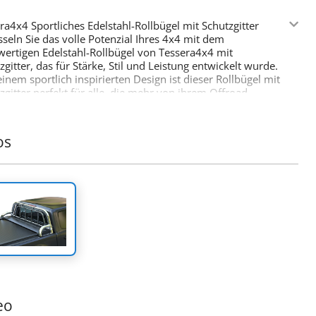
ra4x4 Sportliches Edelstahl-Rollbügel mit Schutzgitter
sseln Sie das volle Potenzial Ihres 4x4 mit dem
ertigen Edelstahl-Rollbügel von Tessera4x4 mit
zgitter, das für Stärke, Stil und Leistung entwickelt wurde.
einem sportlich inspirierten Design ist dieser Rollbügel mit
zgitter perfekt für alle, die mehr von ihrem Offroad-
pment erwarten.
tmerkmale:
uste Edelstahlkonstruktion:
Hergestellt aus Ø65 mm
os
tahlrohren, ist dieser Rollbügel so konzipiert, dass er
 Bedingungen standhält und gleichzeitig einen modernen,
nten Look bietet.
zise Anpassung:
Dank seines innovativen, abnehmbaren
ns passt sich der Rollbügel perfekt an die Abmessungen
adefläche Ihres Fahrzeugs an und sorgt für eine sichere,
ose Installation.
teilige Konstruktion:
Die Stützen sind als ein einziges
 gefertigt, um außergewöhnliche Stabilität und Haltbarkeit
bei hoher Belastung zu gewährleisten.
öhte Sicherheit:
Entwickelt, um Ihre Kabine im Falle
 Überschlags zu schützen, bietet dieser Rollbügel
eo
lässige Sicherheit in Kombination mit Stil.