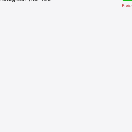
Preis
Broschüre und
Unternehmensnachr