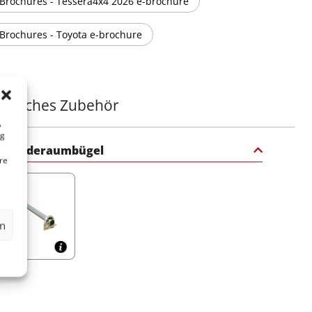
Brochures - Tessera4x4 2026 e-brochure
Brochures - Toyota e-brochure
ätzliches Zubehör
,
ng
er Laderaumbügel
re
en
0$