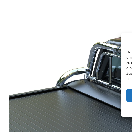
Um 
um 
zu 
ein
Zus
bee