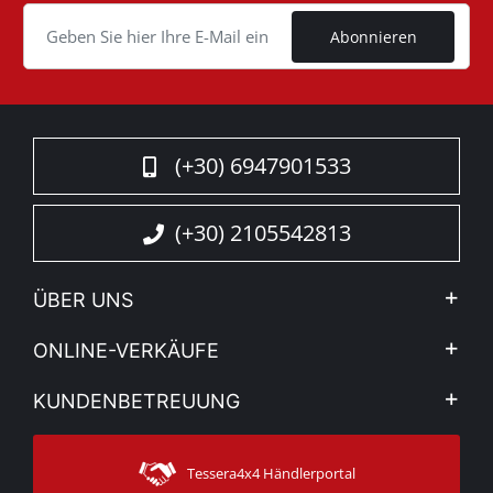
Cookie
Abonnieren
(+30) 6947901533
(+30) 2105542813
ÜBER UNS
Firma
ONLINE-VERKÄUFE
Allgemeine Geschäftsbedingungen
Mein Konto
KUNDENBETREUUNG
Sehen Sie unsere Nachrichten
Zahlungsarten
Sitemap
Kontakt
Versandarten
Tessera4x4 Händlerportal
Kundendienst
Garantie